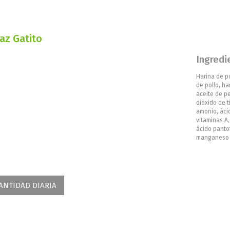
az Gatito
Ingredi
Harina de po
de pollo, ha
aceite de pe
dióxido de t
amonio, ácid
vitaminas A, 
ácido pantot
manganeso y
ANTIDAD DIARIA