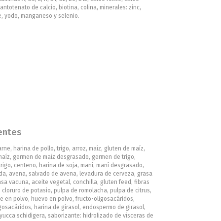
pantotenato de calcio, biotina, colina, minerales: zinc,
e, yodo, manganeso y selenio.
entes
rne, harina de pollo, trigo, arroz, maíz, gluten de maíz,
aíz, germen de maíz desgrasado, germen de trigo,
rigo, centeno, harina de soja, maní, maní desgrasado,
da, avena, salvado de avena, levadura de cerveza, grasa
asa vacuna, aceite vegetal, conchilla, gluten feed, fibras
, cloruro de potasio, pulpa de romolacha, pulpa de citrus,
he en polvo, huevo en polvo, fructo-oligosacáridos,
osacáridos, harina de girasol, endospermo de girasol,
yucca schidigera, saborizante: hidrolizado de vísceras de