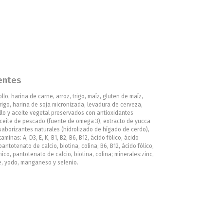
entes
llo, harina de carne, arroz, trigo, maíz, gluten de maíz,
igo, harina de soja micronizada, levadura de cerveza,
llo y aceite vegetal preservados con antioxidantes
aceite de pescado (fuente de omega 3), extracto de yucca
saborizantes naturales (hidrolizado de hígado de cerdo),
aminas: A, D3, E, K, B1, B2, B6, B12, ácido fólico, ácido
pantotenato de calcio, biotina, colina; B6, B12, ácido fólico,
nico, pantotenato de calcio, biotina, colina; minerales:zinc,
e, yodo, manganeso y selenio.