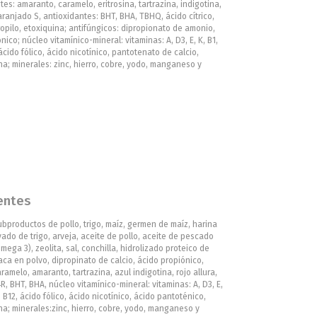
tes: amaranto, caramelo, eritrosina, tartrazina, indigotina,
ranjado S, antioxidantes: BHT, BHA, TBHQ, ácido cítrico,
opilo, etoxiquina; antifúngicos: dipropionato de amonio,
nico; núcleo vitamínico-mineral: vitaminas: A, D3, E, K, B1,
 ácido fólico, ácido nicotínico, pantotenato de calcio,
ina; minerales: zinc, hierro, cobre, yodo, manganeso y
entes
bproductos de pollo, trigo, maíz, germen de maíz, harina
vado de trigo, arveja, aceite de pollo, aceite de pescado
mega 3), zeolita, sal, conchilla, hidrolizado proteico de
aca en polvo, dipropinato de calcio, ácido propiónico,
ramelo, amaranto, tartrazina, azul indigotina, rojo allura,
R, BHT, BHA, núcleo vitamínico-mineral: vitaminas: A, D3, E,
, B12, ácido fólico, ácido nicotínico, ácido pantoténico,
ina; minerales:zinc, hierro, cobre, yodo, manganeso y