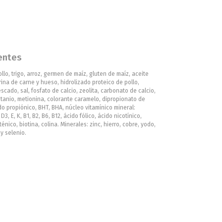
entes
llo, trigo, arroz, germen de maíz, gluten de maíz, aceite
rina de carne y hueso, hidrolizado proteico de pollo,
scado, sal, fosfato de calcio, zeolita, carbonato de calcio,
itanio, metionina, colorante caramelo, dipropionato de
o propiónico, BHT, BHA, núcleo vitamínico mineral:
D3, E, K, B1, B2, B6, B12, ácido fólico, ácido nicotínico,
énico, biotina, colina. Minerales: zinc, hierro, cobre, yodo,
 selenio.