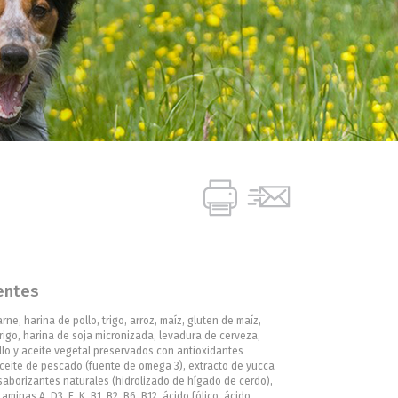
entes
rne, harina de pollo, trigo, arroz, maíz, gluten de maíz,
igo, harina de soja micronizada, levadura de cerveza,
llo y aceite vegetal preservados con antioxidantes
aceite de pescado (fuente de omega 3), extracto de yucca
saborizantes naturales (hidrolizado de hígado de cerdo),
aminas A, D3, E, K, B1, B2, B6, B12, ácido fólico, ácido