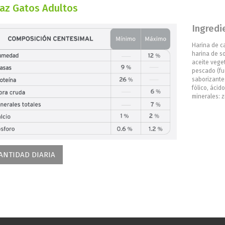
az Gatos Adultos
Ingredi
Harina de ca
harina de so
aceite vege
pescado (fu
saborizantes
fólico, ácid
minerales: z
ANTIDAD DIARIA