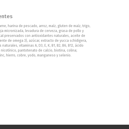
entes
rne, harina de pescado, arroz, maíz, gluten de maíz, trigo,
ja micronizada, levadura de cerveza, grasa de pollo y
tal preservados con antioxidantes naturales, aceite de
ente de omega 3), azúcar, extracto de yucca schidigera,
 naturales, vitaminas A, D3, E, K, B1, B2, B6, B12, ácido
o nicotínico, pantotenato de calcio, biotina, colina;
inc, hierro, cobre, yodo, manganeso y selenio.