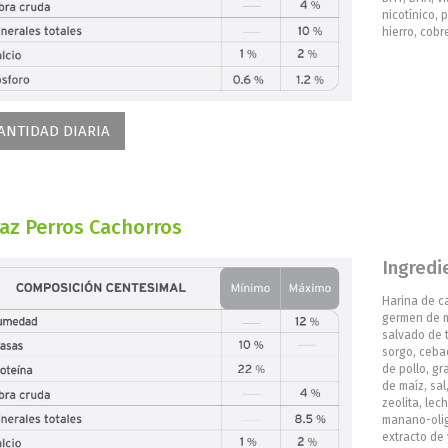
nicotínico, 
hierro, cobr
ANTIDAD DIARIA
az Perros Cachorros
Ingredi
Harina de ca
germen de m
salvado de t
sorgo, ceba
de pollo, gr
de maíz, sal
zeolita, lec
manano-olig
extracto de 