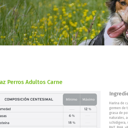
az Perros Adultos Carne
Ingredi
Harina de ca
germen de tr
grasa de po
naturales, 
schidigera, 
BHT, BHA, vit