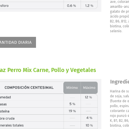
ave, coloran
amarillo-ana
galato de pr
ácido propió
B2, B6, B12,
biotina, col
selenio.
ANTIDAD DIARIA
az Perro Mix Carne, Pollo y Vegetales
Ingredi
Harina de su
de soja, sal
(fuente de o
pollo, espin
colorante ca
rojo punzó 4
K, B1, B2, B6
biotina, col