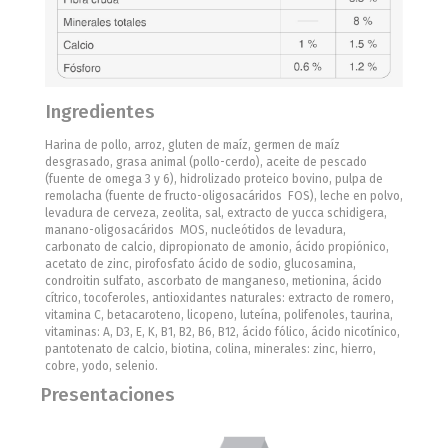
Ingredientes
Harina de pollo, arroz, gluten de maíz, germen de maíz
desgrasado, grasa animal (pollo-cerdo), aceite de pescado
(fuente de omega 3 y 6), hidrolizado proteico bovino, pulpa de
remolacha (fuente de fructo-oligosacáridos  FOS), leche en polvo,
levadura de cerveza, zeolita, sal, extracto de yucca schidigera,
manano-oligosacáridos  MOS, nucleótidos de levadura,
carbonato de calcio, dipropionato de amonio, ácido propiónico,
acetato de zinc, pirofosfato ácido de sodio, glucosamina,
condroitin sulfato, ascorbato de manganeso, metionina, ácido
cítrico, tocoferoles, antioxidantes naturales: extracto de romero,
vitamina C, betacaroteno, licopeno, luteína, polifenoles, taurina,
vitaminas: A, D3, E, K, B1, B2, B6, B12, ácido fólico, ácido nicotínico,
pantotenato de calcio, biotina, colina, minerales: zinc, hierro,
cobre, yodo, selenio.
Presentaciones