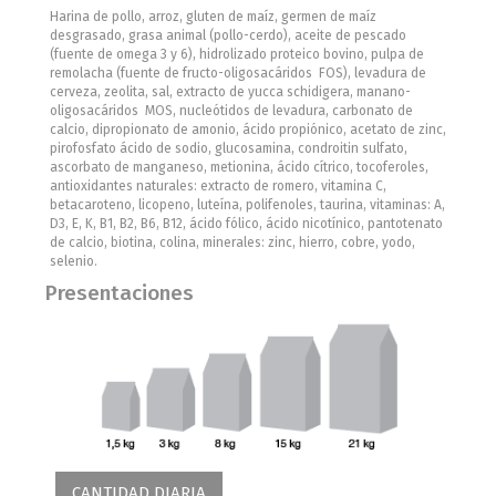
Harina de pollo, arroz, gluten de maíz, germen de maíz
desgrasado, grasa animal (pollo-cerdo), aceite de pescado
(fuente de omega 3 y 6), hidrolizado proteico bovino, pulpa de
remolacha (fuente de fructo-oligosacáridos  FOS), levadura de
cerveza, zeolita, sal, extracto de yucca schidigera, manano-
oligosacáridos  MOS, nucleótidos de levadura, carbonato de
calcio, dipropionato de amonio, ácido propiónico, acetato de zinc,
pirofosfato ácido de sodio, glucosamina, condroitin sulfato,
ascorbato de manganeso, metionina, ácido cítrico, tocoferoles,
antioxidantes naturales: extracto de romero, vitamina C,
betacaroteno, licopeno, luteína, polifenoles, taurina, vitaminas: A,
D3, E, K, B1, B2, B6, B12, ácido fólico, ácido nicotínico, pantotenato
de calcio, biotina, colina, minerales: zinc, hierro, cobre, yodo,
selenio.
Presentaciones
CANTIDAD DIARIA