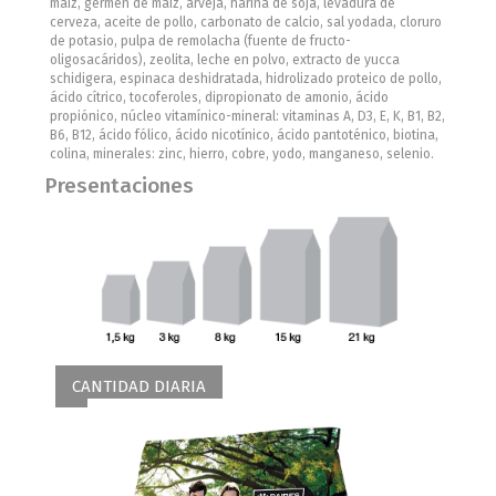
maíz, germen de maíz, arveja, harina de soja, levadura de
cerveza, aceite de pollo, carbonato de calcio, sal yodada, cloruro
de potasio, pulpa de remolacha (fuente de fructo-
oligosacáridos), zeolita, leche en polvo, extracto de yucca
schidigera, espinaca deshidratada, hidrolizado proteico de pollo,
ácido cítrico, tocoferoles, dipropionato de amonio, ácido
propiónico, núcleo vitamínico-mineral: vitaminas A, D3, E, K, B1, B2,
B6, B12, ácido fólico, ácido nicotínico, ácido pantoténico, biotina,
colina, minerales: zinc, hierro, cobre, yodo, manganeso, selenio.
Presentaciones
CANTIDAD DIARIA