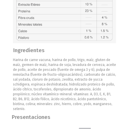
Ingredientes
Harina de carne vacuna, harina de pollo, trigo, maíz, gluten de
maíz, germen de maíz, harina de soja, levadura de cerveza, aceite
de pollo, aceite de pescado (fuente de omega 3 y 6), pulpa de
remolacha (fuente de fructo-oligosacáridos), carbonato de calcio,
sal yodada, cloruro de potasio, zeolita, extracto de yucca
schidigera, espinaca deshidratada; hidrolizado proteico de pollo,
ácido cítrico, tocoferoles, dipropionato de amonio, ácido
propiónico; núcleo vitamínico-mineral: vitaminas: A, D3, E, K, B1,
B2, B6, B12, ácido fólico, ácido nicotínico, ácido pantoténico,
biotina, colina; minerales: zinc, hierro, cobre, yodo, manganeso,
selenio.
Presentaciones