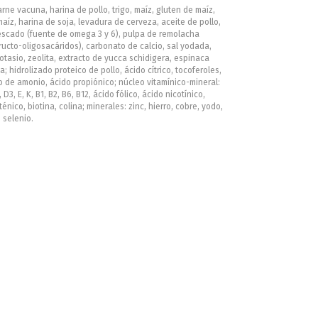
rne vacuna, harina de pollo, trigo, maíz, gluten de maíz,
íz, harina de soja, levadura de cerveza, aceite de pollo,
escado (fuente de omega 3 y 6), pulpa de remolacha
ructo-oligosacáridos), carbonato de calcio, sal yodada,
otasio, zeolita, extracto de yucca schidigera, espinaca
; hidrolizado proteico de pollo, ácido cítrico, tocoferoles,
 de amonio, ácido propiónico; núcleo vitamínico-mineral:
 D3, E, K, B1, B2, B6, B12, ácido fólico, ácido nicotínico,
énico, biotina, colina; minerales: zinc, hierro, cobre, yodo,
selenio.