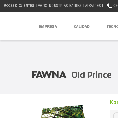
ACCESO CLIENTES |
AGROINDUSTRIAS BAIRES
|
AIBAIRES
|
08
EMPRESA
CALIDAD
TECN
Ko