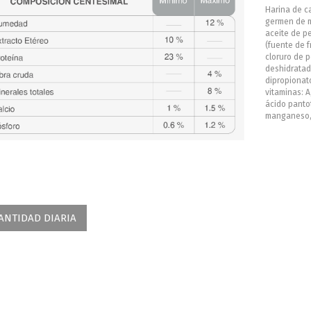
Harina de ca
germen de ma
aceite de p
(fuente de f
cloruro de p
deshidratada
dipropionato
vitaminas: A,
ácido pantot
manganeso, 
ANTIDAD DIARIA