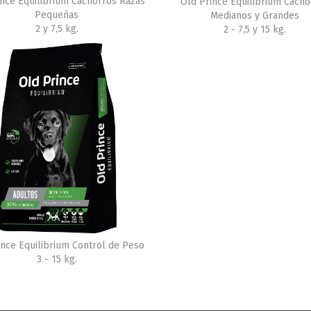
ince Equilibrium Cachorros Razas
Old Prince Equilibrium Cacho
Pequeñas
Medianos y Grandes
2 y 7,5 kg.
2 - 7,5 y 15 kg.
ince Equilibrium Control de Peso
3 - 15 kg.