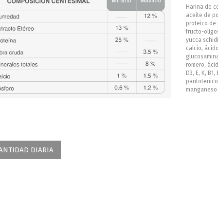
Harina de c
aceite de po
proteico de
fructo-oligo
yucca schid
calcio, ácid
glucosamina,
romero, ácid
D3, E, K, B1,
pantotenico,
manganeso y
ANTIDAD DIARIA