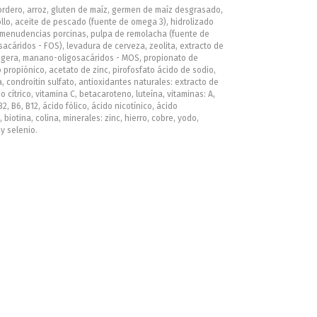
ordero, arroz, gluten de maíz, germen de maíz desgrasado,
llo, aceite de pescado (fuente de omega 3), hidrolizado
 menudencias porcinas, pulpa de remolacha (fuente de
sacáridos - FOS), levadura de cerveza, zeolita, extracto de
igera, manano-oligosacáridos - MOS, propionato de
o propiónico, acetato de zinc, pirofosfato ácido de sodio,
 condroitin sulfato, antioxidantes naturales: extracto de
o cítrico, vitamina C, betacaroteno, luteína, vitaminas: A,
 B2, B6, B12, ácido fólico, ácido nicotínico, ácido
 biotina, colina, minerales: zinc, hierro, cobre, yodo,
 selenio.