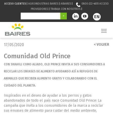
ACCESO CLIENTES |
AGROINDUSTRIAS BAIRES
|
AIBAIRES
|
0800-222-4855
ACCESO
PROVEEDORES
|
TRABAJA CON NOSOTROS
|
Toggle
naviga
17/05/2020
< VOLVER
Comunidad Old Prince
CON SWAHILI COMO ALIADO, OLD PRINCE INVITA A SUS CONSUMIDORES A
RECICLAR LOS ENVASES DE ALIMENTO AYUDANDO ASÍ A REFUGIOS DE
ANIMALES QUE RECIBEN ALIMENTO GRATIS Y COLABORANDO CON EL
CUIDADO DEL PLANETA.
Inspirados en el deseo de ayudar a los perros y gatos
abandonados de todo el país nace Comunidad Old Prince: La
campaña que invita a los consumidores de la marca a reciclar
sus envases de alimento para cuidar del medio ambiente,