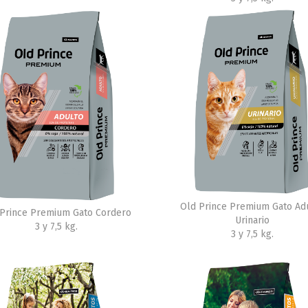
Old Prince Premium Gato Ad
 Prince Premium Gato Cordero
Urinario
3 y 7,5 kg.
3 y 7,5 kg.