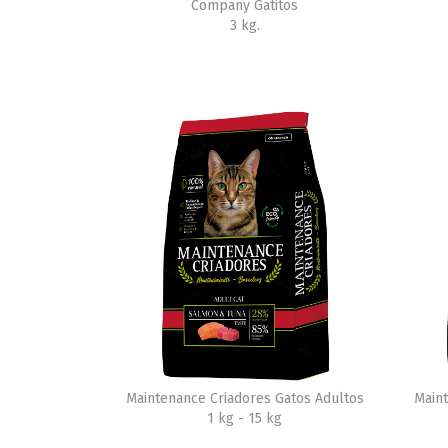
Company Gatitos
3 kg.
Maintenance Criadores Gatos Adultos
Maint
1 kg - 15 kg