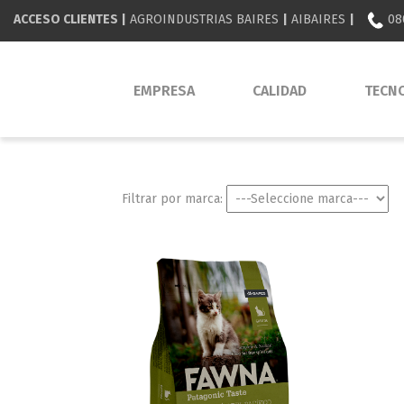
ACCESO CLIENTES |
AGROINDUSTRIAS BAIRES
|
AIBAIRES
|
08
EMPRESA
CALIDAD
TECN
Filtrar por marca: