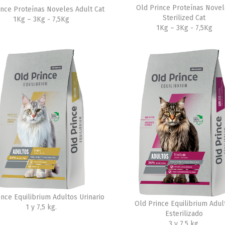
Old Prince Proteínas Nove
ince Proteínas Noveles Adult Cat
Sterilized Cat
1Kg – 3Kg - 7,5Kg
1Kg – 3Kg - 7,5Kg
ince Equilibrium Adultos Urinario
Old Prince Equilibrium Adul
1 y 7,5 kg.
Esterilizado
3 y 7,5 kg.