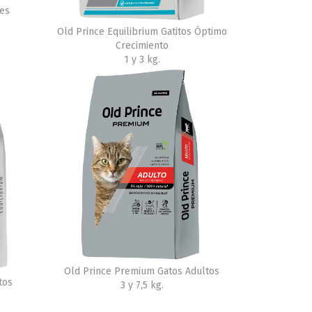
les
Old Prince Equilibrium Gatitos Óptimo
Crecimiento
1 y 3 kg.
Old Prince Premium Gatos Adultos
tos
3 y 7,5 kg.