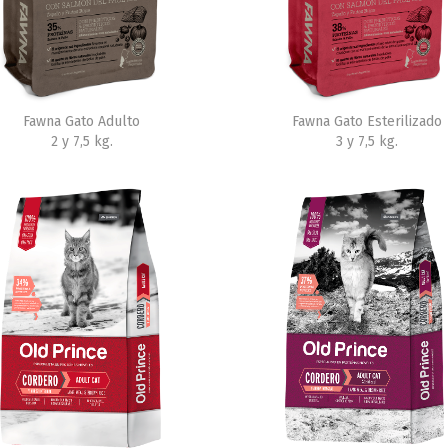
Fawna Gato Adulto
Fawna Gato Esterilizado
2 y 7,5 kg.
3 y 7,5 kg.